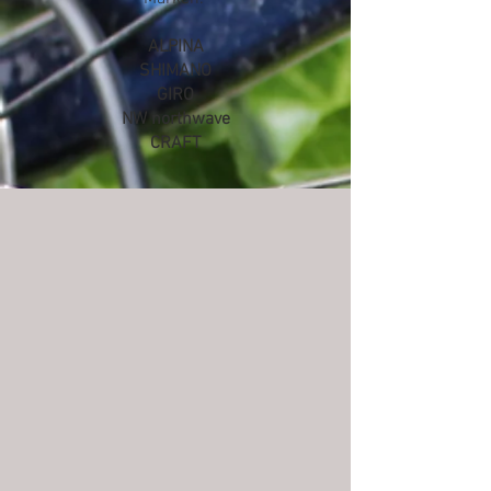
ALPINA
SHIMANO
GIRO
NW northwave
CRAFT