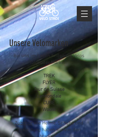
Unsere Velomarken
Bei uns im Laden finden sie Velos
folgender Marken:
TREK
FLYER
Tour de Suisse
cannondale
CUBE
Woom
Zubehör
wie Helme, Schuhe und
Bekleidung haben wir von den
Marken: